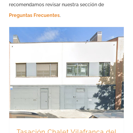
recomendamos revisar nuestra sección de
Preguntas Frecuentes
.
Tasación Chalet Vilafranca del Penedès – Precio Tasador – Hipoteca
Tasación Chalet Vilafranca del