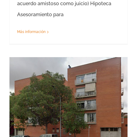
acuerdo amistoso como juicio) Hipoteca
Asesoramiento para
Más información
Tasación Piso Vilafranca del Penedès – Precio Tasador – Hipoteca