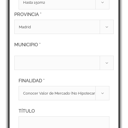

PROVINCIA *

MUNICIPIO *

FINALIDAD *

TÍTULO