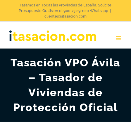
Saltar
Tasamos en Todas las Provincias de España. Solicite
Presupuesto Gratis en el 900 73 29 10 o Whatsapp
|
al
clientes@itasacion.com
contenido
Tasación VPO Ávila
– Tasador de
Viviendas de
Protección Oficial