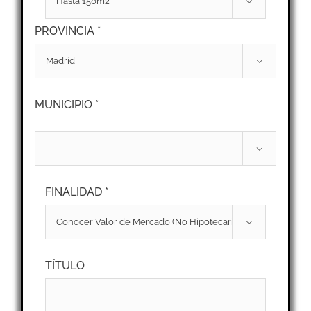

PROVINCIA *

MUNICIPIO *

FINALIDAD *

TÍTULO