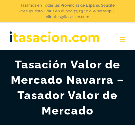
Saltar
Tasamos en Todas las Provincias de España. Solicite
Presupuesto Gratis en el 900 73 29 10 o Whatsapp
|
al
clientes@itasacion.com
contenido
Tasación Valor de
Mercado Navarra –
Tasador Valor de
Mercado