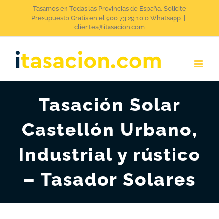
Saltar
Tasamos en Todas las Provincias de España. Solicite
Presupuesto Gratis en el 900 73 29 10 o Whatsapp
|
al
clientes@itasacion.com
contenido
Tasación Solar
Castellón Urbano,
Industrial y rústico
– Tasador Solares