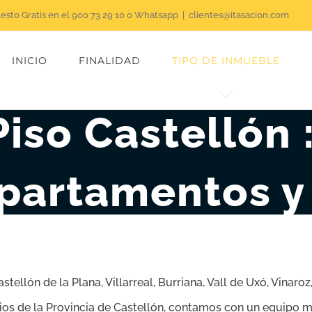
uesto Gratis en el 900 73 29 10 o Whatsapp
|
clientes@itasacion.com
INICIO
FINALIDAD
TIPO DE INMUEBLE
iso Castellón 
Apartamentos y
stellón de la Plana, Villarreal, Burriana, Vall de Uxó, Vinar
ios de la Provincia de Castellón, contamos con un equipo mu