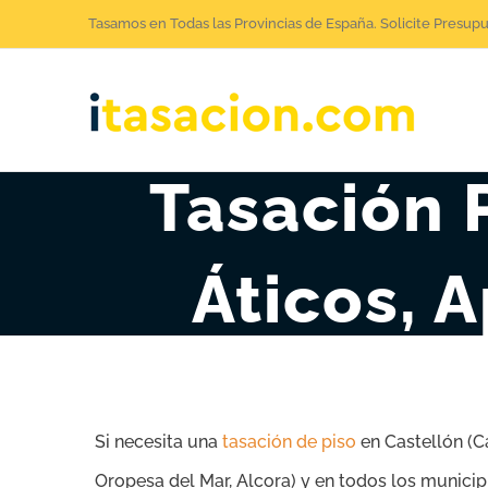
Saltar
Tasamos en Todas las Provincias de España. Solicite Presup
al
contenido
Tasación P
Áticos, 
Si necesita una
tasación de piso
en Castellón (Ca
Oropesa del Mar, Alcora) y en todos los municip