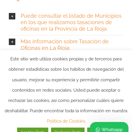
Puede consultar el listado de Municipios
en los que realizamos tasaciones de
oficinas en la Provincia de La Rioja:
Más información sobre Tasación de
Oficinas en La Rioja
Este sitio web utiliza cookies propias y de terceros para
obtener estadísticas sobre los hábitos de navegación del
usuario, mejorar su experiencia y permitirle compartir
contenidos en redes sociales. Usted puede aceptar o
rechazar las cookies, así como personalizar cuáles quiere
2024 ©itasacion.com
TASACIONES INMOBILIARIAS
|
PREGUNTAS
deshabilitar. Puede encontrar toda la información en nuestra
FRECUENTES
|
POLITICA DE PRIVACIDAD
|
POLITICA DE
Política de Cookies
COOKIES
|
AVISO LEGAL
Whatsapp