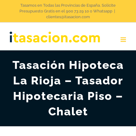
Saltar
Tasamos en Todas las Provincias de España. Solicite
Presupuesto Gratis en el 900 73 29 10 o Whatsapp
|
al
clientes@itasacion.com
contenido
Tasación Hipoteca
La Rioja – Tasador
Hipotecaria Piso –
Chalet