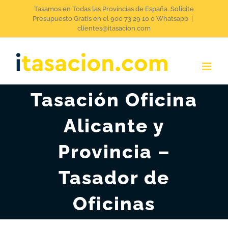
Saltar
Tasamos en Todas las Provincias de España. Solicite
Presupuesto Gratis en el 900 73 29 10 o Whatsapp
|
al
clientes@itasacion.com
contenido
Tasación Oficina
Alicante y
Provincia –
Tasador de
Oficinas