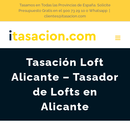
Saltar
Tasamos en Todas las Provincias de España. Solicite
Presupuesto Gratis en el 900 73 29 10 o Whatsapp
|
al
clientes@itasacion.com
contenido
Tasación Loft
Alicante – Tasador
de Lofts en
Alicante