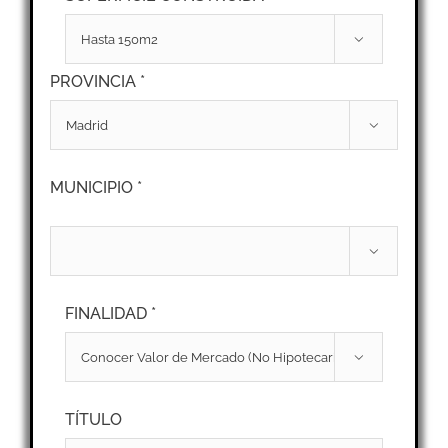

PROVINCIA *

MUNICIPIO *

FINALIDAD *

TÍTULO