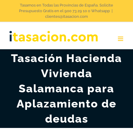
Saltar
Tasamos en Todas las Provincias de España. Solicite
Presupuesto Gratis en el 900 73 29 10 o Whatsapp
|
al
clientes@itasacion.com
contenido
Tasación Hacienda
Vivienda
Salamanca para
Aplazamiento de
deudas