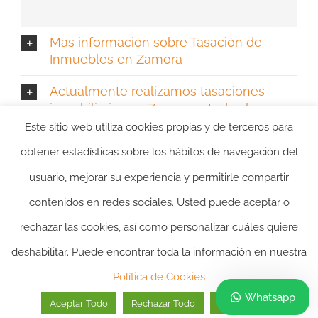
Mas información sobre Tasación de
Inmuebles en Zamora
Actualmente realizamos tasaciones
inmobiliarias en Zamora y todos los
municipios de la provincia de Zamora:
Este sitio web utiliza cookies propias y de terceros para
obtener estadísticas sobre los hábitos de navegación del
usuario, mejorar su experiencia y permitirle compartir
contenidos en redes sociales. Usted puede aceptar o
rechazar las cookies, así como personalizar cuáles quiere
deshabilitar. Puede encontrar toda la información en nuestra
2024 ©itasacion.com
TASACIONES INMOBILIARIAS
|
PREGUNTAS
Política de Cookies
FRECUENTES
|
POLITICA DE PRIVACIDAD
|
POLITICA DE
Whatsapp
Aceptar Todo
Rechazar Todo
Personalizar
COOKIES
|
AVISO LEGAL