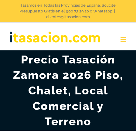
Saltar
Tasamos en Todas las Provincias de España. Solicite
Presupuesto Gratis en el 900 73 29 10 o Whatsapp
|
al
clientes@itasacion.com
contenido
Precio Tasación
Zamora 2026 Piso,
Chalet, Local
Comercial y
Terreno