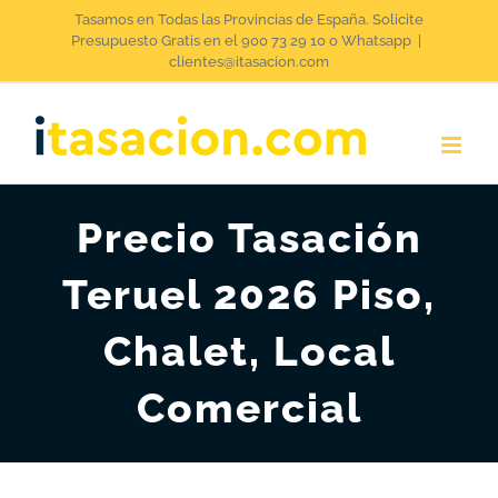
Saltar
Tasamos en Todas las Provincias de España. Solicite
Presupuesto Gratis en el 900 73 29 10 o Whatsapp
|
al
clientes@itasacion.com
contenido
Precio Tasación
Teruel 2026 Piso,
Chalet, Local
Comercial