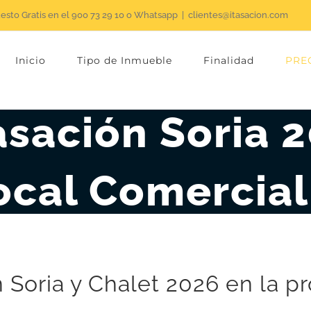
uesto Gratis en el 900 73 29 10 o Whatsapp
|
clientes@itasacion.com
Inicio
Tipo de Inmueble
Finalidad
PRE
asación Soria 2
ocal Comercial
 Soria y Chalet 2026 en la pr