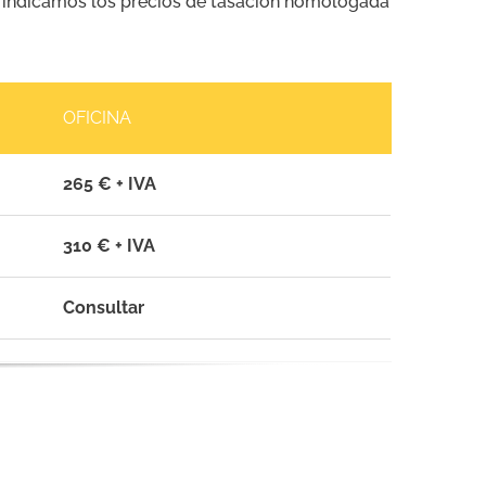
 le indicamos los precios de tasación homologada
OFICINA
265 € + IVA
310 € + IVA
Consultar