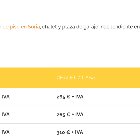
n de piso en Soria
, chalet y plaza de garaje independiente e
CHALET / CASA
 IVA
265 € + IVA
 IVA
265 € + IVA
 IVA
310 € + IVA