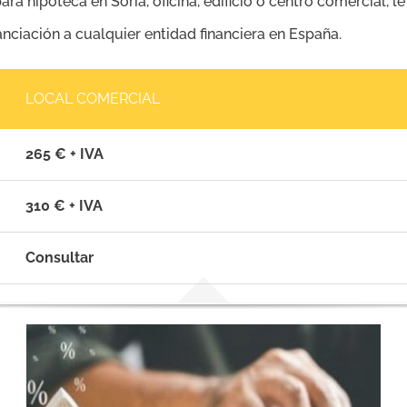
ara hipoteca en Soria, oficina, edificio o centro comercial,
nanciación a cualquier entidad financiera en España.
LOCAL COMERCIAL
265 € + IVA
310 € + IVA
Consultar