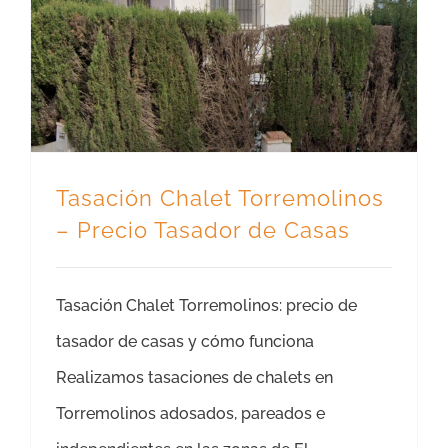
Tasación Chalet Torremolinos – Precio Tasador de Casas
Tasación Chalet Torremolinos
– Precio Tasador de Casas
Tasación Chalet Torremolinos: precio de
tasador de casas y cómo funciona
Realizamos tasaciones de chalets en
Torremolinos adosados, pareados e