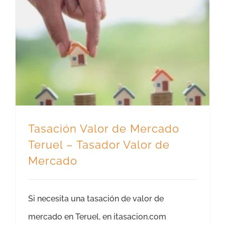
Tasación Valor de Mercado Teruel – Tasador Valor de Mercado
Tasación Valor de Mercado
Teruel – Tasador Valor de
Mercado
Si necesita una tasación de valor de
mercado en Teruel, en itasacion.com