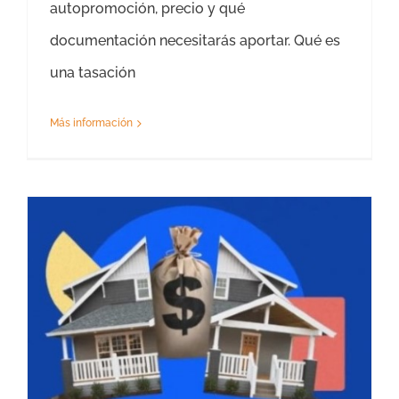
autopromoción, precio y qué
documentación necesitarás aportar. Qué es
una tasación
Más información
Tasación Recurso Valor Catastral Teruel y Provincia