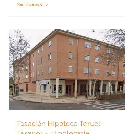
Más información
Tasación Hipoteca Teruel – Tasador – Hipotecaria
Tasación Hipoteca Teruel –
Tasador – Hipotecaria