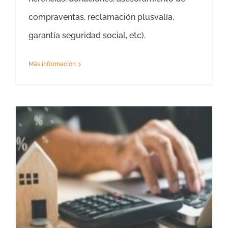
compraventas, reclamación plusvalía,
garantía seguridad social, etc).
Más información
Precio Tasación Teruel 2026 Piso, Chalet, Local Comercial