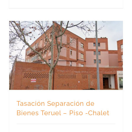
Tasación Separación de Bienes Teruel – Piso -Chalet
Tasación Separación de
Bienes Teruel – Piso -Chalet