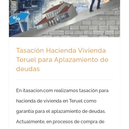
Tasación Hacienda Vivienda Teruel para Aplazamiento de deudas
Tasación Hacienda Vivienda
Teruel para Aplazamiento de
deudas
En itasacion.com realizamos tasación para
hacienda de vivienda en Teruel como
garantía para el aplazamiento de deudas.
Actualmente, en procesos de compra de