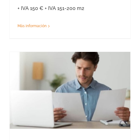
+ IVA 150 € + IVA 151-200 m2
Más información
Tasación Reclamación Valor de Referencia Teruel