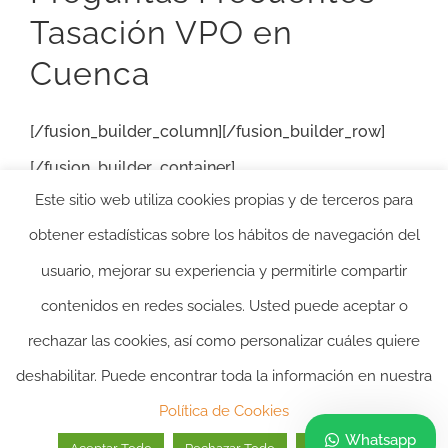
Tasación VPO en
Cuenca
[/fusion_builder_column][/fusion_builder_row]
[/fusion_builder_container]
Este sitio web utiliza cookies propias y de terceros para
obtener estadísticas sobre los hábitos de navegación del
usuario, mejorar su experiencia y permitirle compartir
contenidos en redes sociales. Usted puede aceptar o
rechazar las cookies, así como personalizar cuáles quiere
2024 ©itasacion.com
TASACIONES INMOBILIARIAS
|
PREGUNTAS
deshabilitar. Puede encontrar toda la información en nuestra
FRECUENTES
|
POLITICA DE PRIVACIDAD
|
POLITICA DE
Política de Cookies
COOKIES
|
AVISO LEGAL
Whatsapp