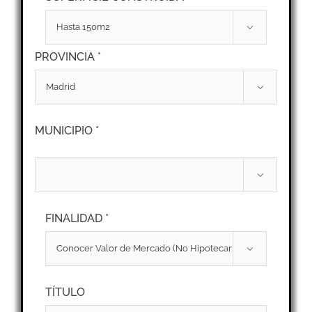

PROVINCIA *

MUNICIPIO *

FINALIDAD *

TÍTULO