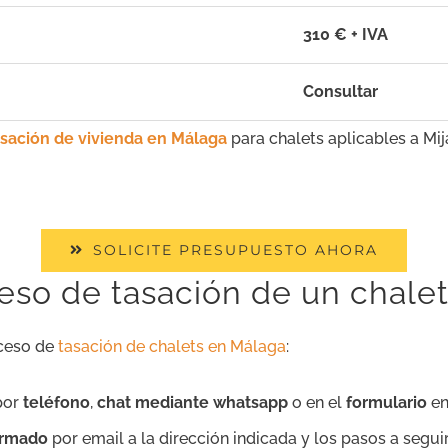
310 € + IVA
Consultar
asación de vivienda en Málaga
para chalets aplicables a Mi
SOLICITE PRESUPUESTO AHORA
so de tasación de un chalet
oceso de
tasación de chalets en Málaga
:
por
teléfono
,
chat mediante whatsapp
o en el
formulario
en
firmado
por email a la dirección indicada y los pasos a seguir