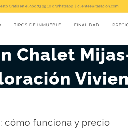
uesto Gratis en el 900 73 29 10 o Whatsapp
|
clientes@itasacion.com
O
TIPOS DE INMUEBLE
FINALIDAD
PRECI
n Chalet Mijas
loración Vivie
 : cómo funciona y precio