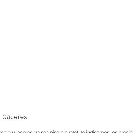
a Cáceres
eca en Cáceres, ya sea piso o chalet, le indicamos los pre