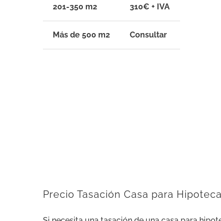
201-350 m2
310€ + IVA
Más de 500 m2
Consultar
Precio Tasación Casa para Hipotec
Si necesita una tasación de una casa para hipot