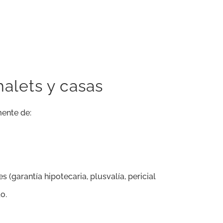
halets y casas
mente de:
s (garantía hipotecaria, plusvalía, pericial
o.