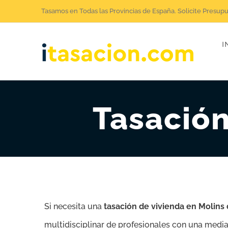
Saltar
Tasamos en Todas las Provincias de España. Solicite Presup
al
I
contenido
Tasación
Si necesita una
tasación de vivienda en Molins
multidisciplinar de profesionales con una media 