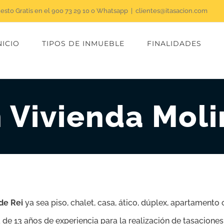
uesto Gratis en el 900 73 29 10 o Whatsapp
|
clientes@itasacion.com
NICIO
TIPOS DE INMUEBLE
FINALIDADES
 Vivienda Moli
 de Rei
ya sea piso, chalet, casa, ático, dúplex, apartament
de 13 años de experiencia para la realización de tasaciones 