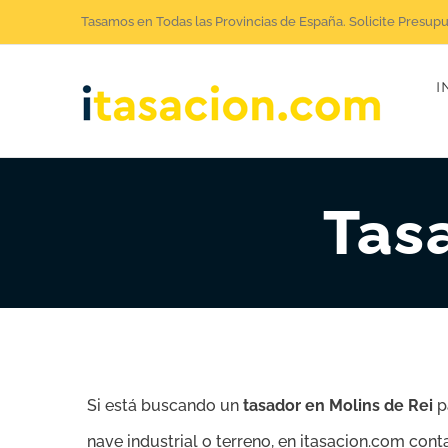
Saltar
Tasamos en Todas las Provincias de España. Solicite Presup
al
I
contenido
Tas
Si está buscando un
tasador en Molins de Rei
p
nave industrial o terreno, en itasacion.com con