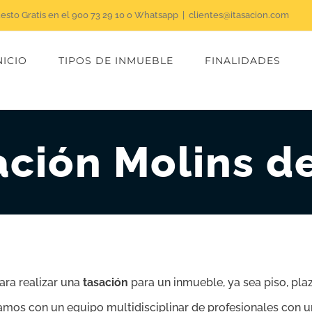
uesto Gratis en el 900 73 29 10 o Whatsapp
|
clientes@itasacion.com
NICIO
TIPOS DE INMUEBLE
FINALIDADES
ación Molins de
ara realizar una
tasación
para un inmueble, ya sea piso, plaza
tamos con un equipo multidisciplinar de profesionales con u