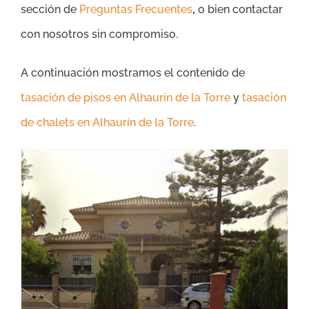
sección de
Preguntas Frecuentes
,
o bien contactar
con nosotros sin compromiso.
A continuación mostramos el contenido de
tasación de pisos en Alhaurín de la Torre
y
tasación
de chalets en Alhaurín de la Torre
.
Tasación Chalet Alhaurín de la Torre – Precio Tasador de Casas