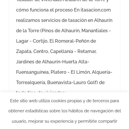
cómo funciona el proceso En itasacion.com
realizamos servicios de tasación en Alhaurín
de la Torre (Pinos de Alhaurín, Manantiales -
Lagar - Cortijo, El Romeral-Peñón de
Zapata, Centro, Capellanía - Retamar,
Jardines de Alhaurín-Huerta Alta-
Fuensanguínea, Platero - El Limón, Alquería-
Torrealquería, Buenavista-Lauro Golf) de
todo tipo de viviendas:
Este sitio web utiliza cookies propias y de terceros para
Más información
obtener estadísticas sobre los hábitos de navegación del
usuario, mejorar su experiencia y permitirle compartir