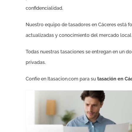
confidencialidad.
Nuestro equipo de tasadores en Cáceres está fo
actualizadas y conocimiento del mercado local p
Todas nuestras tasaciones se entregan en un do
privadas.
Confíe en Itasacion.com para su
tasación en Cá
Tasación Reclamación Valor de Referencia Cáceres – Tasador