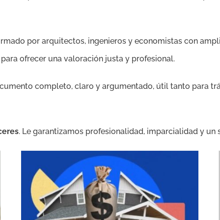
rmado por arquitectos, ingenieros y economistas con amplia
ara ofrecer una valoración justa y profesional.
cumento completo, claro y argumentado, útil tanto para tr
ceres
. Le garantizamos profesionalidad, imparcialidad y un s
Tasación Recurso Valor Catastral en Cáceres y Provincia