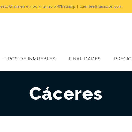
uesto Gratis en el 900 73 29 10 o Whatsapp
|
clientes@itasacion.com
TIPOS DE INMUEBLES
FINALIDADES
PRECIO
Cáceres