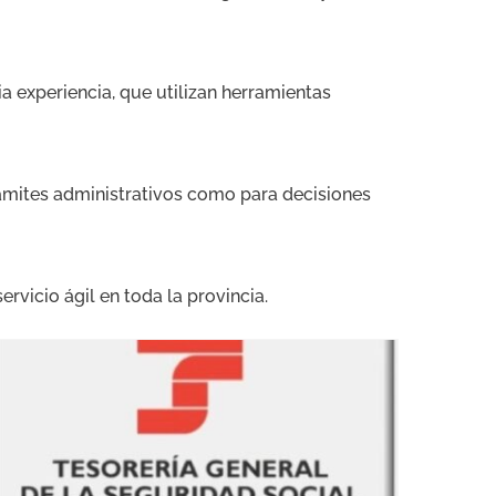
 experiencia, que utilizan herramientas
ámites administrativos como para decisiones
ervicio ágil en toda la provincia.
Tasación Seguridad Social Cáceres para Aplazamiento de deudas