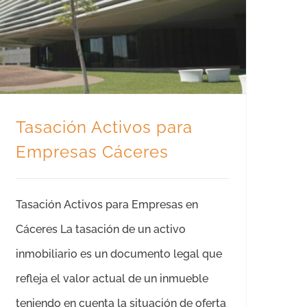
Tasación Activos para Empresas Cáceres
Tasación Activos para
Empresas Cáceres
Tasación Activos para Empresas en
Cáceres La tasación de un activo
inmobiliario es un documento legal que
refleja el valor actual de un inmueble
teniendo en cuenta la situación de oferta