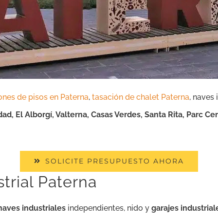
ones de pisos en Paterna
,
tasación de chalet Paterna
, naves 
d, El Alborgí, Valterna, Casas Verdes, Santa Rita, Parc Cent
SOLICITE PRESUPUESTO AHORA
trial Paterna
naves industriales
independientes, nido y
garajes industrial