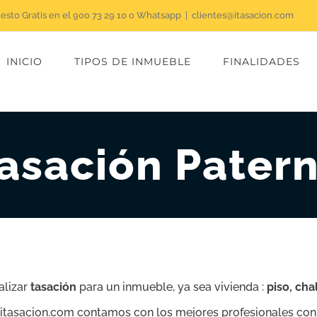
uesto Gratis en el 900 73 29 10 o Whatsapp
|
clientes@itasacion.com
INICIO
TIPOS DE INMUEBLE
FINALIDADES
asación Pater
alizar
tasación
para un inmueble, ya sea vivienda :
piso, cha
n itasacion.com contamos con los mejores profesionales con