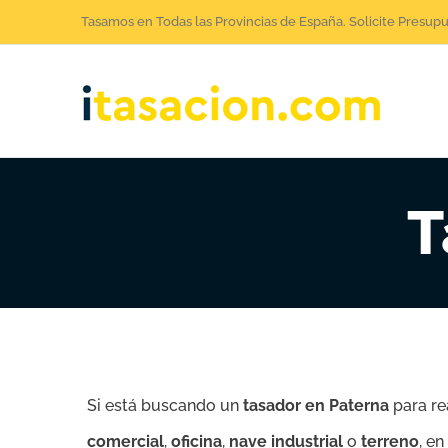
Saltar
Tasamos en Todas las Provincias de España. Solicite Presup
al
contenido
T
Si está buscando un
tasador en Paterna
para re
comercial
,
oficina
,
nave industrial
o
terreno
, e