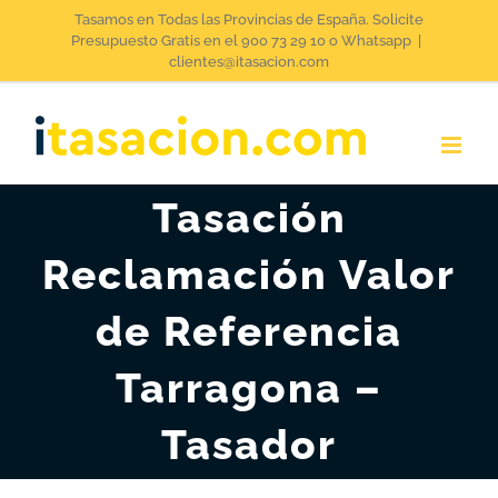
Saltar
Tasamos en Todas las Provincias de España. Solicite
Presupuesto Gratis en el 900 73 29 10 o Whatsapp
|
al
clientes@itasacion.com
contenido
Tasación
Reclamación Valor
de Referencia
Tarragona –
Tasador