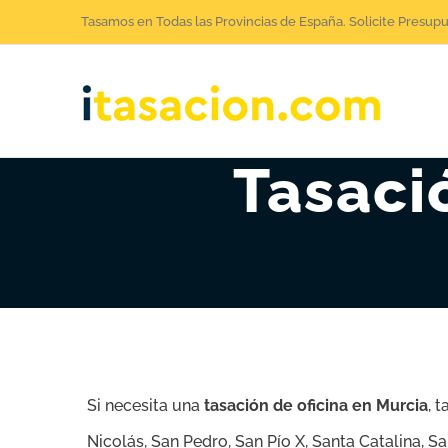
Saltar
Tasamos en Todas las Provincias de España. Solicite Presup
al
contenido
Tasaci
Si necesita una
tasación de oficina en Murcia
, 
Nicolás, San Pedro, San Pío X, Santa Catalina, S