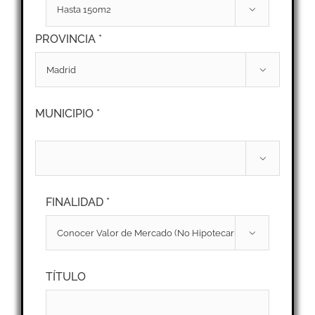

PROVINCIA *

MUNICIPIO *

FINALIDAD *

TÍTULO