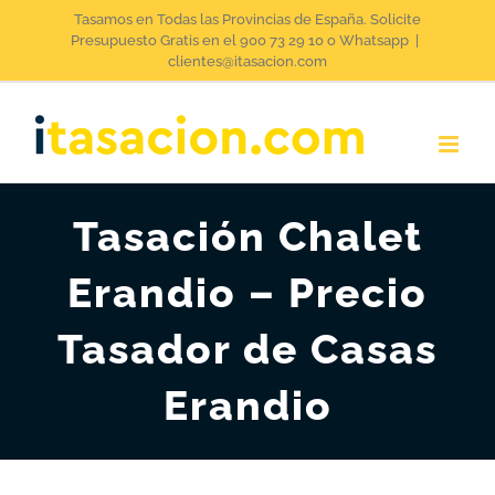
Saltar
Tasamos en Todas las Provincias de España. Solicite
Presupuesto Gratis en el 900 73 29 10 o Whatsapp
|
al
clientes@itasacion.com
contenido
Tasación Chalet
Erandio – Precio
Tasador de Casas
Erandio