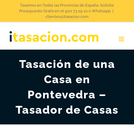
Saltar
Tasamos en Todas las Provincias de España. Solicite
Presupuesto Gratis en el 900 73 29 10 o Whatsapp
|
al
clientes@itasacion.com
contenido
Tasación de una
Casa en
Pontevedra –
Tasador de Casas