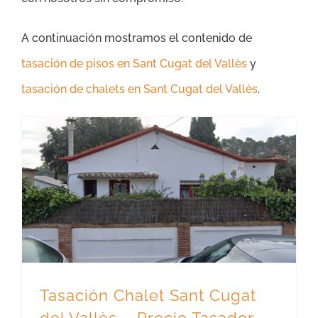
A continuación mostramos el contenido de
tasación de pisos en Sant Cugat del Vallès
y
tasación de chalets en Sant Cugat del Vallès
.
Tasación Chalet Sant Cugat del Vallès – Precio Tasador
Tasación Chalet Sant Cugat