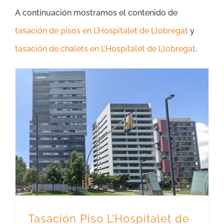
A continuación mostramos el contenido de
tasación de pisos en L’Hospitalet de Llobregat
y
tasación de chalets en L’Hospitalet de Llobregat
.
Tasación Piso L’Hospitalet de Llobregat – Precio Tasador
Tasación Piso L’Hospitalet de