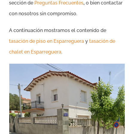
sección de
Preguntas Frecuentes
,
o bien contactar
con nosotros sin compromiso.
A continuación mostramos el contenido de
tasación de piso en Esparreguera
y
tasación de
chalet en Esparreguera
.
Tasación Chalet Esparreguera – Precio Tasador – Hipoteca