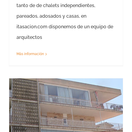
tanto de de chalets independientes,
pareados, adosados y casas, en
itasacion.com disponemos de un equipo de
arquitectos
Más información
Tasación Piso Castelldefels- Precio Tasador Viviendas – Hipoteca