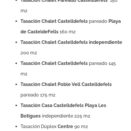
Tasación Chalet Pareado Castelldefels
150
m2
Tasación Chalet Castelldefels
pareado
Playa
de CasteldeFells
160 m2
Tasación Chalet Castelldefels independiente
200 m2
Tasación Chalet Castelldefels
pareado 145
m2
Tasación Chalet Poble Vell Castelldefels
pareado 175 m2
Tasación Casa Castelldefels Playa Les
Botigues
independiente 225 m2
Tasación Dúplex
Centre
90 m2