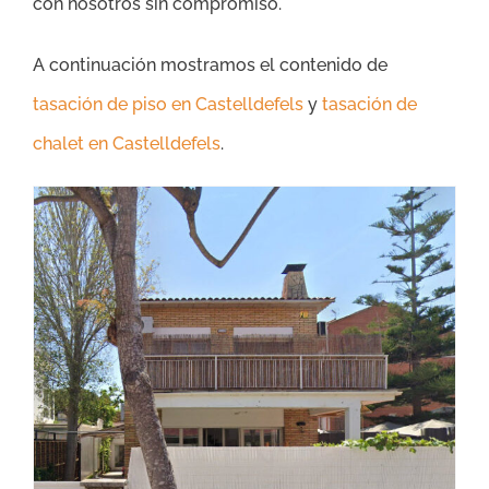
con nosotros sin compromiso.
A continuación mostramos el contenido de
tasación de piso en Castelldefels
y
tasación de
chalet en Castelldefels
.
Tasación Chalet Castelldefels – Precio Tasador de Casas