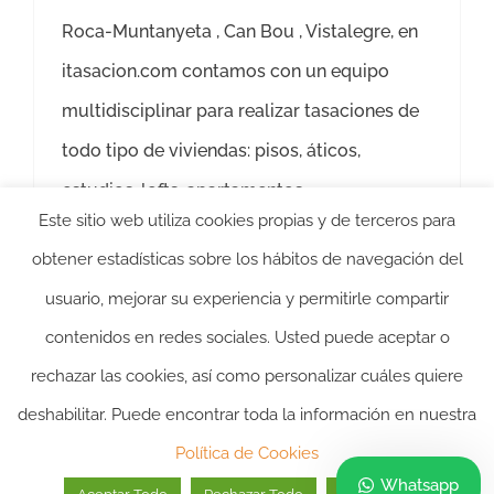
Roca-Muntanyeta , Can Bou , Vistalegre, en
itasacion.com contamos con un equipo
multidisciplinar para realizar tasaciones de
todo tipo de viviendas: pisos, áticos,
estudios, lofts, apartamentos
Este sitio web utiliza cookies propias y de terceros para
Más información
obtener estadísticas sobre los hábitos de navegación del
usuario, mejorar su experiencia y permitirle compartir
contenidos en redes sociales. Usted puede aceptar o
rechazar las cookies, así como personalizar cuáles quiere
deshabilitar. Puede encontrar toda la información en nuestra
2024 ©itasacion.com
TASACIONES INMOBILIARIAS
|
PREGUNTAS
Política de Cookies
FRECUENTES
|
POLITICA DE PRIVACIDAD
|
POLITICA DE
Whatsapp