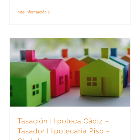
Más información
Tasación Hipoteca Cádiz – Tasador Hipotecaria Piso – Chalet
Tasación Hipoteca Cádiz –
Tasador Hipotecaria Piso –