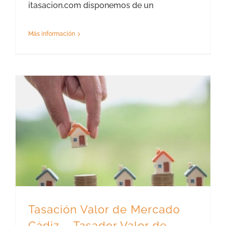
itasacion.com disponemos de un
Más información
Tasación Valor de Mercado Cádiz – Tasador Valor de Mercado
Tasación Valor de Mercado
Cádiz – Tasador Valor de