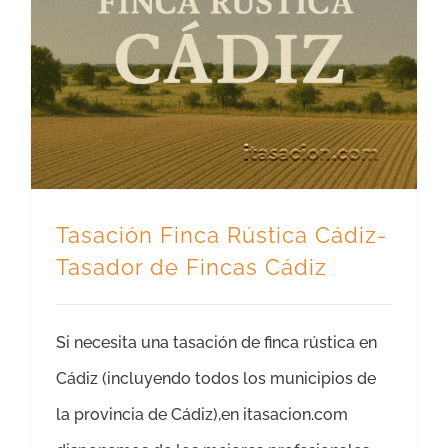
Tasación Finca Rústica Cádiz- Tasador de Fincas Cádiz
Tasación Finca Rústica Cádiz-
Tasador de Fincas Cádiz
Si necesita una tasación de finca rústica en
Cádiz (incluyendo todos los municipios de
la provincia de Cádiz),en itasacion.com