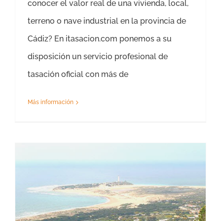
conocer el valor real de una vivienda, local,
terreno o nave industrial en la provincia de
Cádiz? En itasacion.com ponemos a su
disposición un servicio profesional de
tasación oficial con más de
Más información
Tasación Autopromoción Cádiz y provincia Chalet y Vivienda