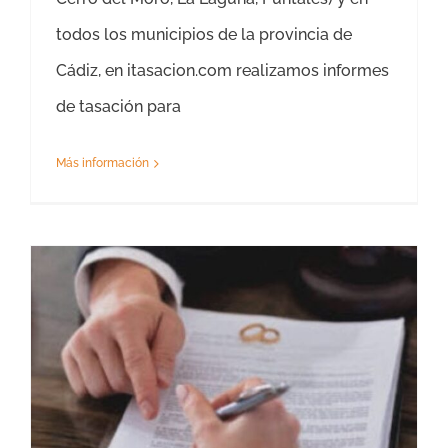
todos los municipios de la provincia de
Cádiz, en itasacion.com realizamos informes
de tasación para
Más información
Tasación Separación de Bienes en Cádiz- Piso -Chalet