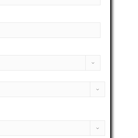


