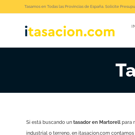
Saltar
Tasamos en Todas las Provincias de España. Solicite Presup
al
I
contenido
Ta
Si está buscando un
tasador en Martorell
para 
industrial o terreno, en itasacion.com contamos