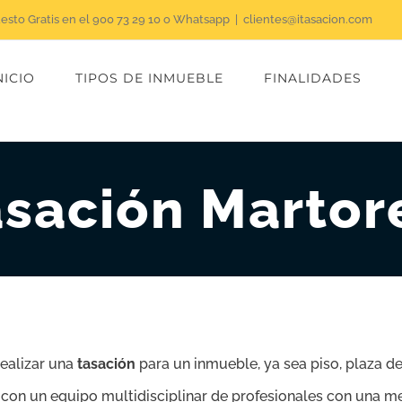
uesto Gratis en el 900 73 29 10 o Whatsapp
|
clientes@itasacion.com
NICIO
TIPOS DE INMUEBLE
FINALIDADES
sación Martor
realizar una
tasación
para un inmueble, ya sea piso, plaza de 
 con un equipo multidisciplinar de profesionales con una me