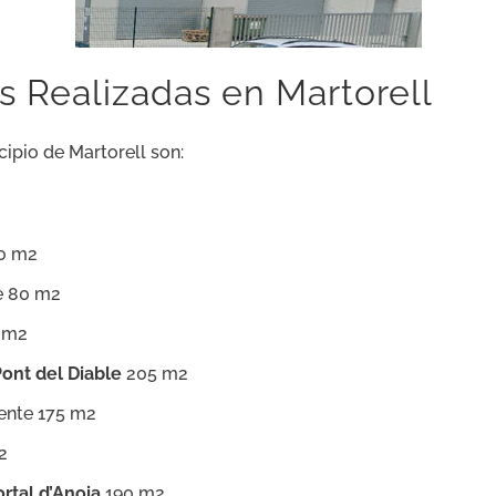
 Realizadas en Martorell
cipio de Martorell son:
20 m2
e 80 m2
5 m2
ont del Diable
205 m2
ente 175 m2
2
ortal d’Anoia
190 m2